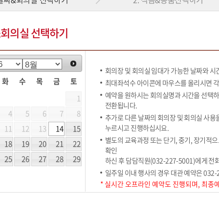
&회의실 선택하기
회의장 및 회의실 임대가 가능한 날짜와 시
화
수
목
금
토
최대좌석수 아이콘에 마우스를 올리시면 각 
예약을 원하시는 회의실명과 시간을 선택하
1
전환됩니다.
4
5
6
7
8
추가로 다른 날짜의 회의장 및 회의실 사용
누르시고 진행하십시요.
11
12
13
14
15
별도의 교육과정 또는 단기, 중기, 장기적
18
19
20
21
22
확인
25
26
27
28
29
하신 후 담담직원(032-227-5001)에게 
일주일 이내 행사의 경우 대관 예약은 032-
* 실시간 오프라인 예약도 진행되며, 최종예