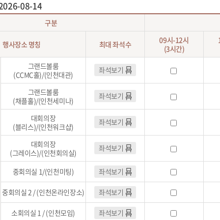
2026-08-14
구분
09시-12시
행사장소 명칭
최대 좌석수
(3시간)
그랜드볼룸
좌석보기
(CCMC홀)/(인천대관)
그랜드볼룸
좌석보기
(채플홀)/(인천세미나)
대회의장
좌석보기
(블리스)/(인천워크샵)
대회의장
좌석보기
(그레이스)/(인천회의실)
중회의실 1/(인천미팅)
좌석보기
중회의실 2 / (인천온라인장소)
좌석보기
소회의실 1 / (인천모임)
좌석보기