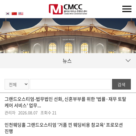
뉴스
검색
그랜드오스티엄-법무법인 선화, 신혼부부를 위한 '법률·재무 토탈
케어 서비스' 업무...
관리자 2026.08.07 조회수 21
인천웨딩홀 그랜드오스티엄 '거품 낀 웨딩비용 참교육‘ 프로모션
진행