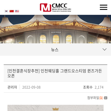
뉴스
[인천결혼식장추천] 인천웨딩홀 그랜드오스티엄 퀸즈가든
오픈
관리자
2022-09-08
조회수
2,174
첨부파일
(
1
)